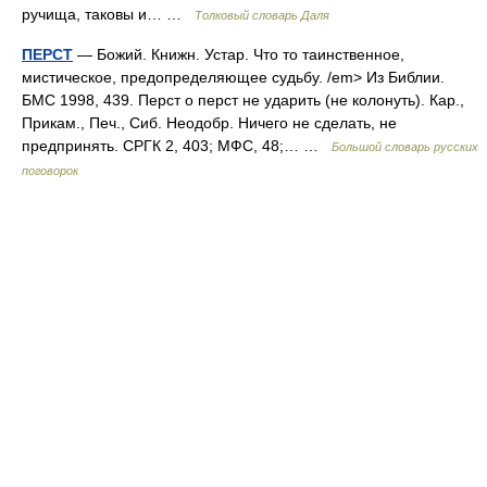
ручища, таковы и… …
Толковый словарь Даля
ПЕРСТ
— Божий. Книжн. Устар. Что то таинственное,
мистическое, предопределяющее судьбу. /em> Из Библии.
БМС 1998, 439. Перст о перст не ударить (не колонуть). Кар.,
Прикам., Печ., Сиб. Неодобр. Ничего не сделать, не
предпринять. СРГК 2, 403; МФС, 48;… …
Большой словарь русских
поговорок