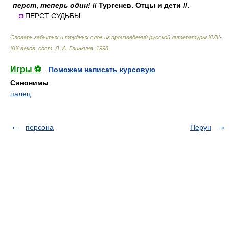
перст
,
теперь один!
// Тургенев. Отцы и дети //.
◘
ПЕРСТ СУДЬБЫ.
Словарь забытых и трудных слов из произведений русской литературы ХVIII-
ХIХ веков
.
сост. Л. А. Глинкина
.
1998
.
Игры ⚽
Поможем написать курсовую
Синонимы
:
палец
персона
Перун