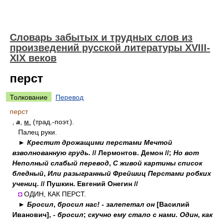
Словарь забытых и трудных слов из
произведений русской литературы ХVIII-
ХIХ веков
перст
Толкование
Перевод
перст
,
а
,
м.
(трад.-поэт.).
Палец руки.
►
Крестит дрожащими перстами Мечтой
взволнованную грудь
. // Лермонтов. Демон //;
Но вот
Неполный слабый перевод
,
С живой картины список
бледный
,
Или разыгранный Фрейшиц Перстами робких
учениц
. // Пушкин. Евгений Онегин //
◘
ОДИН, КАК ПЕРСТ.
►
Бросил
,
бросил нас!
-
залепетал он
[Василий
Иванович], -
бросил
;
скучно ему стало с нами. Один
,
как