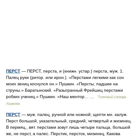
ПЕРСТ
— ПЕРСТ, перста, и (книжн. устар.) перста, муж. 1.
Палец руки (ритор. или ирон.). «Перстами легкими как сон
моих зениц коснулся он.» Пушкин. «Персты, падшие на
струны.» Баратынский. «Разыгранный Фрейшиц перстами
робких учениц.» Пушкин. «Наш ментор… …
Толковый словарь
Ушакова
ПЕРСТ
— муж. палец, ручной или ножной; щепти мн. калуж.
Перст большой, указательный, средний, четвертый и мизинец.
В пермяц., вят. перстами зовут лишь четыре пальца, большой
же, не перст, а палес. Перстик, персток, мизинец. Какова