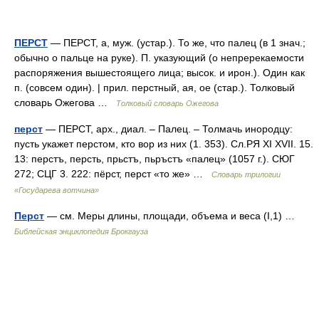
ПЕРСТ
— ПЕРСТ, а, муж. (устар.). То же, что палец (в 1 знач.;
обычно о пальце на руке). П. указующий (о непререкаемости
распоряжения вышестоящего лица; высок. и ирон.). Один как
п. (совсем один). | прил. перстный, ая, ое (стар.). Толковый
словарь Ожегова …
Толковый словарь Ожегова
перст
— ПЕРСТ, арх., диал. – Палец. – Толмачь инородцу:
пусть укажет перстом, кто вор из них (1. 353). Сл.РЯ XI XVII. 15.
13: перстъ, персть, прьстъ, пьръстъ «палец» (1057 г.). СЮГ
272; СЦГ 3. 222: пёрст, перст «то же» …
Словарь трилогии
«Государева вотчина»
Перст
— см. Меры длины, площади, объема и веса (I,1) …
Библейская энциклопедия Брокгауза